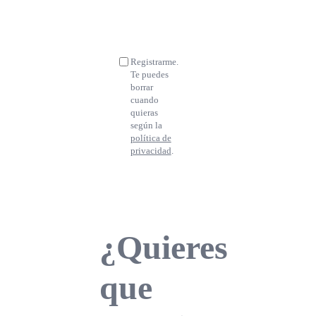
Email
Suscribirse y entrar
Registrarme.
Te puedes
borrar
cuando
quieras
según la
política de
privacidad
.
¿Quieres
que