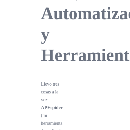
Automatiza
y
Herramient
Llevo tres
cosas a la
vez:
APEspider
(mi
herramienta