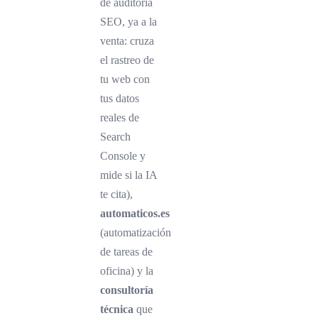
de auditoría
SEO, ya a la
venta: cruza
el rastreo de
tu web con
tus datos
reales de
Search
Console y
mide si la IA
te cita),
automaticos.es
(automatización
de tareas de
oficina) y la
consultoría
técnica
que