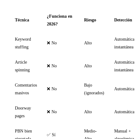
¿Funciona en
Técnica
Riesgo
Detección
2026?
Keyword
Automática
❌ No
Alto
stuffing
instantánea
Article
Automática
❌ No
Alto
spinning
instantánea
Comentarios
Bajo
❌ No
Automática
masivos
(ignorados)
Doorway
❌ No
Alto
Automática
pages
PBN bien
Medio-
Manual +
✅ Sí
ejecutada
Alto
algorítmica