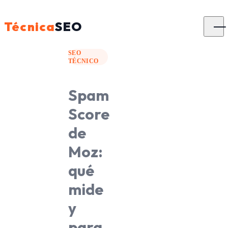
Técnica
SEO
SEO
TÉCNICO
Spam
Score
de
Moz:
qué
mide
y
para