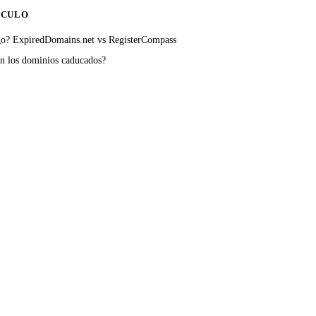
ÍCULO
go? ExpiredDomains.net vs RegisterCompass
n los dominios caducados?