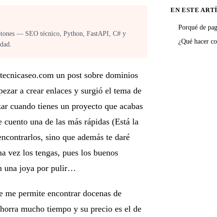
EN ESTE ART
Porqué de pa
otones — SEO técnico, Python, FastAPI, C# y
¿Qué hacer co
rdad.
 tecnicaseo.com un post sobre dominios
zar a crear enlaces y surgió el tema de
zar cuando tienes un proyecto que acabas
e cuento una de las más rápidas (Está la
 encontrarlos, sino que además te daré
na vez los tengas, pues los buenos
n una joya por pulir…
e me permite encontrar docenas de
orra mucho tiempo y su precio es el de