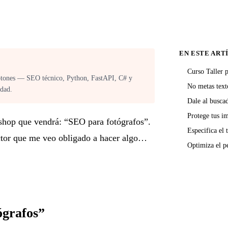
EN ESTE ART
Curso Taller 
otones — SEO técnico, Python, FastAPI, C# y
No metas text
rdad.
Dale al busca
Protege tus i
shop que vendrá: “SEO para fotógrafos”.
Especifica el
ector que me veo obligado a hacer algo…
Optimiza el p
ógrafos”