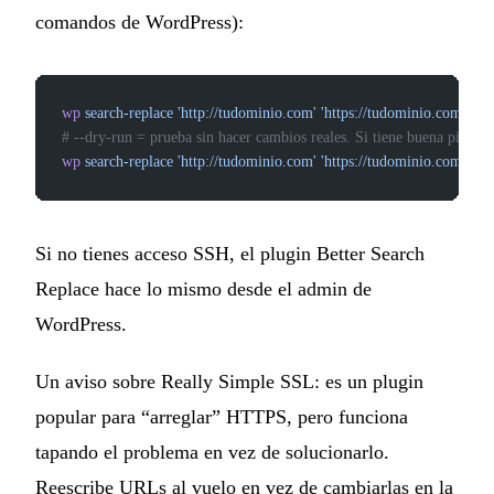
comandos de WordPress):
wp
 search-replace
 'http://tudominio.com'
 'https://tudominio.com'
 --d
# --dry-run = prueba sin hacer cambios reales. Si tiene buena pinta:
wp
 search-replace
 'http://tudominio.com'
 'https://tudominio.com'
Si no tienes acceso SSH, el plugin Better Search
Replace hace lo mismo desde el admin de
WordPress.
Un aviso sobre Really Simple SSL: es un plugin
popular para “arreglar” HTTPS, pero funciona
tapando el problema en vez de solucionarlo.
Reescribe URLs al vuelo en vez de cambiarlas en la