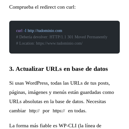
Comprueba el redirect con curl:
curl
 -I
 http://tudominio.com
# Debería devolver: HTTP/1.1 301 Moved Permanently
# Location: https://www.tudominio.com/
3. Actualizar URLs en base de datos
Si usas WordPress, todas las URLs de tus posts,
páginas, imágenes y menús están guardadas como
URLs absolutas en la base de datos. Necesitas
cambiar
por
en todas.
http://
https://
La forma más fiable es WP-CLI (la línea de