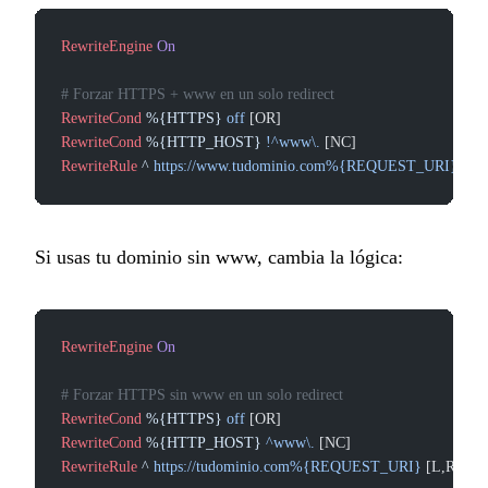
RewriteEngine
 On
# Forzar HTTPS + www en un solo redirect
RewriteCond
 %{HTTPS}
 off
 [OR]
RewriteCond
 %{HTTP_HOST}
 !^www\.
 [NC]
RewriteRule
 ^
 https://www.tudominio.com%{REQUEST_URI}
 [L,
Si usas tu dominio sin www, cambia la lógica:
RewriteEngine
 On
# Forzar HTTPS sin www en un solo redirect
RewriteCond
 %{HTTPS}
 off
 [OR]
RewriteCond
 %{HTTP_HOST}
 ^www\.
 [NC]
RewriteRule
 ^
 https://tudominio.com%{REQUEST_URI}
 [L,R=
301