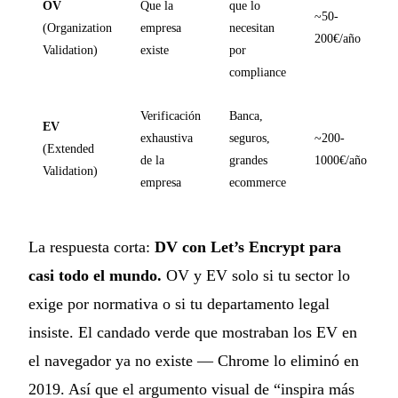
OV
Que la
que lo
~50-
(Organization
empresa
necesitan
200€/año
Validation)
existe
por
compliance
Verificación
Banca,
EV
exhaustiva
seguros,
~200-
(Extended
de la
grandes
1000€/año
Validation)
empresa
ecommerce
La respuesta corta:
DV con Let’s Encrypt para
casi todo el mundo.
OV y EV solo si tu sector lo
exige por normativa o si tu departamento legal
insiste. El candado verde que mostraban los EV en
el navegador ya no existe — Chrome lo eliminó en
2019. Así que el argumento visual de “inspira más